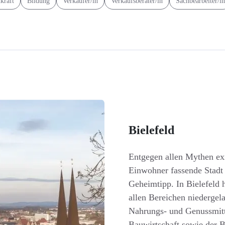
kraft
Bildung
Verkäufer/in
Verkaufsberater/in
Sachbearbeiter/in
Bielefeld
Entgegen allen Mythen exi
Einwohner fassende Stadt m
Geheimtipp. In Bielefeld 
allen Bereichen niedergela
Nahrungs- und Genussmitt
Bauwirtschaft sowie der 