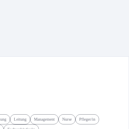
tung
Leitung
Management
Nurse
Pfleger/in