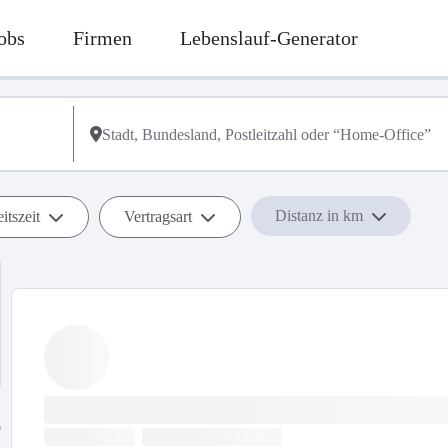
obs
Firmen
Lebenslauf-Generator
Distanz in km
itszeit
Vertragsart
b