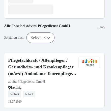
Alle Jobs bei
advita Pflegedienst GmbH
1 Job
Relevanz
Sortieren nach
Pflegefachkraft / Altenpfleger /
Gesundheits- und Krankenpfleger
(m/w/d) Ambulante Tourenpflege |
Vollzeit oder Teilzeit | Leipzig
advita Pflegedienst GmbH
Leipzig
Vollzeit
Teilzeit
11.07.2026