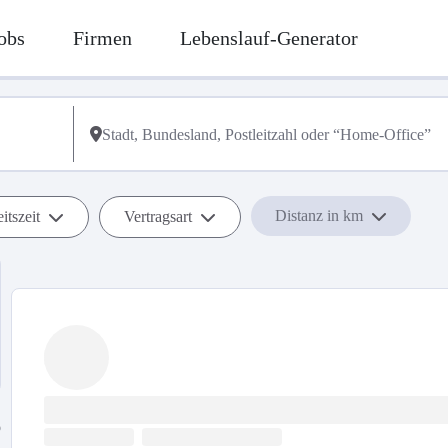
obs
Firmen
Lebenslauf-Generator
Distanz in km
itszeit
Vertragsart
b