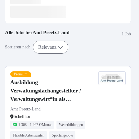
Alle Jobs bei
Amt Preetz-Land
1 Job
Relevanz
Sortieren nach
Premium
Ausbildung
Verwaltungsfachangestellter /
Verwaltungswirt*in als
Amtsobersekretäranwärter*in
Amt Preetz-Land
(m/w/d)
Schellhorn
1.368 - 1.467 €/Monat
Weiterbildungen
Flexible Arbeitszeiten
Sportangebote