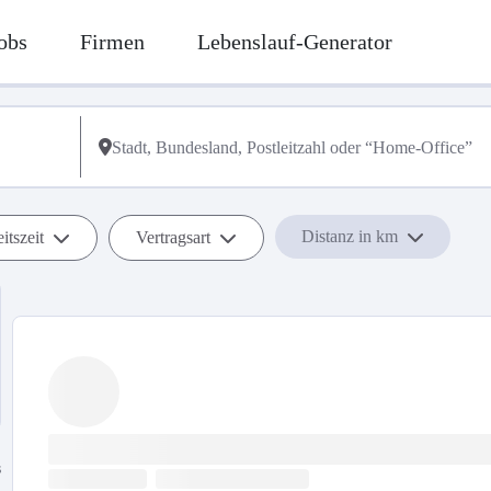
obs
Firmen
Lebenslauf-Generator
Distanz in km
itszeit
Vertragsart
s