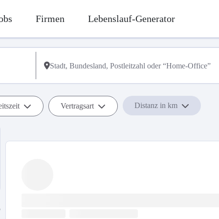
obs
Firmen
Lebenslauf-Generator
Distanz in km
itszeit
Vertragsart
b