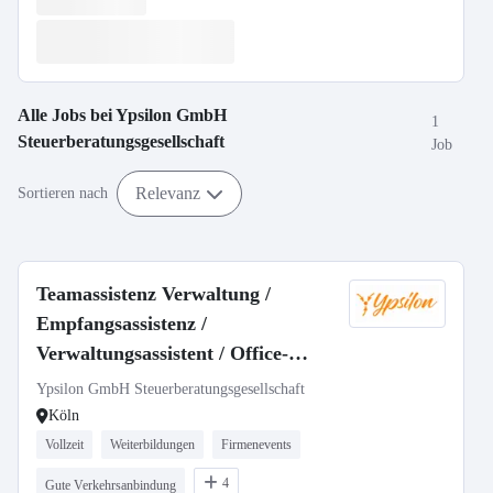
Alle Jobs bei
Ypsilon GmbH
1
Steuerberatungsgesellschaft
Job
Relevanz
Sortieren nach
Teamassistenz Verwaltung /
Empfangsassistenz /
Verwaltungsassistent / Office-
Manager (m/w/d)
Ypsilon GmbH Steuerberatungsgesellschaft
Köln
Vollzeit
Weiterbildungen
Firmenevents
4
Gute Verkehrsanbindung