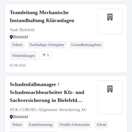
Teamleitung Mechanische
Instandhaltung Kläranlagen
Stadt Bielefeld
Bielefeld
Vollzeit
Nachhaltiger Arbeitgeber
Gesundheitsangebote
6
Weiterbildungen
02.08.2026
Schadenfallmanager /
Schadensachbearbeiter Kfz- und
Sachversicherung in Bielefeld
(w/m/d)
HUK-COBURG-Allgemeine Versicherung AG
Bielefeld
Teilzeit
Kinderbetreuung
Flexible Arbeitszeiten
Jobrad