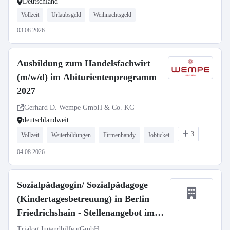
Deutschland
Vollzeit
Urlaubsgeld
Weihnachtsgeld
03.08.2026
Ausbildung zum Handelsfachwirt
(m/w/d) im Abiturientenprogramm
2027
Gerhard D. Wempe GmbH & Co. KG
deutschlandweit
3
Vollzeit
Weiterbildungen
Firmenhandy
Jobticket
04.08.2026
Sozialpädagogin/ Sozialpädagoge
(Kindertagesbetreuung) in Berlin
Friedrichshain - Stellenangebot im
Stellenmarkt Bildung
Trialog Jugendhilfe gGmbH