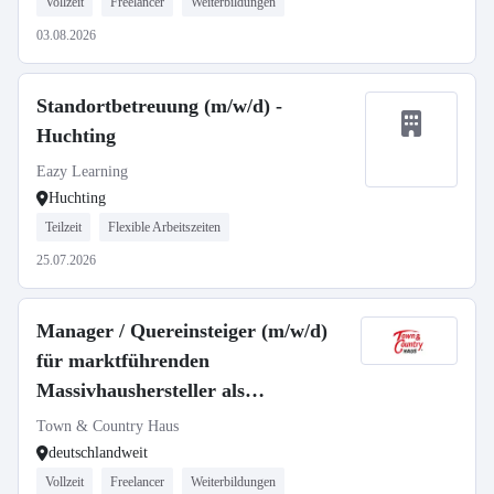
Vollzeit
Freelancer
Weiterbildungen
03.08.2026
Standortbetreuung (m/w/d) -
Huchting
Eazy Learning
Huchting
Teilzeit
Flexible Arbeitszeiten
25.07.2026
Manager / Quereinsteiger (m/w/d)
für marktführenden
Massivhaushersteller als
selbstständiger Gebietsleiter
Town & Country Haus
deutschlandweit
Vollzeit
Freelancer
Weiterbildungen