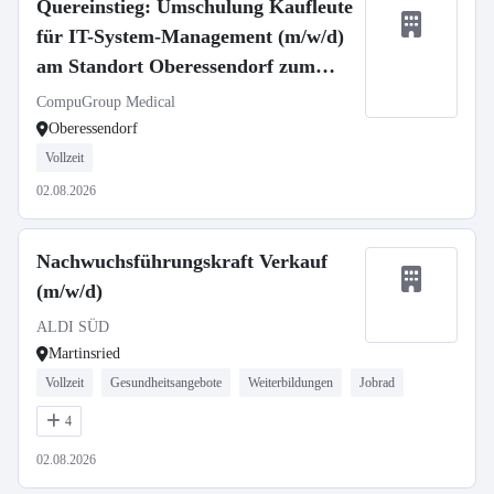
Quereinstieg: Umschulung Kaufleute
für IT-System-Management (m/w/d)
am Standort Oberessendorf zum
01.09.2026
CompuGroup Medical
Oberessendorf
Vollzeit
02.08.2026
Nachwuchsführungskraft Verkauf
(m/w/d)
ALDI SÜD
Martinsried
Vollzeit
Gesundheitsangebote
Weiterbildungen
Jobrad
4
02.08.2026