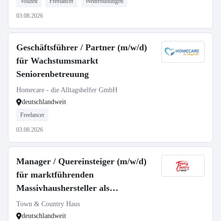
Vollzeit
Freelancer
Weiterbildungen
03.08.2026
Geschäftsführer / Partner (m/w/d)
für Wachstumsmarkt
Seniorenbetreuung
Homecare - die Alltagshelfer GmbH
deutschlandweit
Freelancer
03.08.2026
Manager / Quereinsteiger (m/w/d)
für marktführenden
Massivhaushersteller als
selbstständiger Gebietsleiter
Town & Country Haus
deutschlandweit