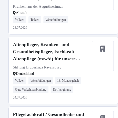
OP - Neuaufbau unserer Flexidienste
Krankenhaus der Augustinerinnen
Altstadt
Vollzeit
Teilzeit
Weiterbildungen
28.07.2026
Altenpfleger, Kranken- und
Gesundheitspfleger, Fachkraft
Altenpflege (m/w/d) für unsere
Häuser in Ravensburg und
Stiftung Bruderhaus Ravensburg
Oberhofen gesucht!
Deutschland
Vollzeit
Weiterbildungen
13. Monatsgehalt
Gute Verkehrsanbindung
Tarifvergütung
24.07.2026
Pflegefachkraft / Gesundheits- und