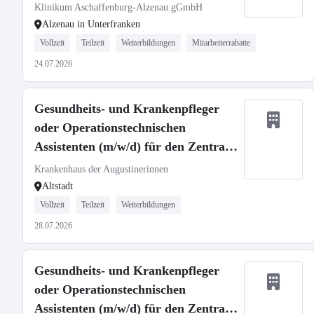
Klinikum Aschaffenburg-Alzenau gGmbH
Alzenau in Unterfranken
Vollzeit
Teilzeit
Weiterbildungen
Mitarbeiterrabatte
24.07.2026
Gesundheits- und Krankenpfleger
oder Operationstechnischen
Assistenten (m/w/d) für den Zentral
OP - Neuaufbau unserer Spätdienste
Krankenhaus der Augustinerinnen
Altstadt
Vollzeit
Teilzeit
Weiterbildungen
28.07.2026
Gesundheits- und Krankenpfleger
oder Operationstechnischen
Assistenten (m/w/d) für den Zentral