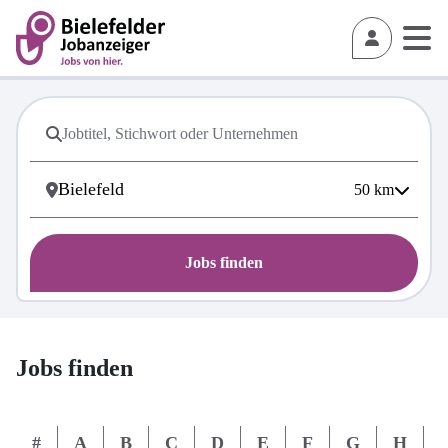
50
km
Jobs finden
Jobs finden
#
A
B
C
D
E
F
G
H
I